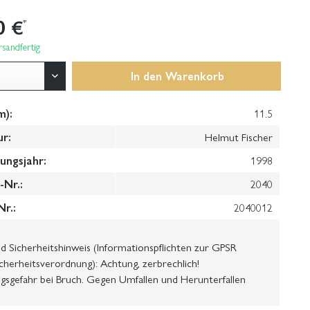
0 €
*
sandfertig
In den
Warenkorb
m):
11.5
ur:
Helmut Fischer
ungsjahr:
1998
Nr.:
2040
Nr.:
2040012
 Sicherheitshinweis (Informationspflichten zur GPSR
cherheitsverordnung): Achtung, zerbrechlich!
gsgefahr bei Bruch. Gegen Umfallen und Herunterfallen