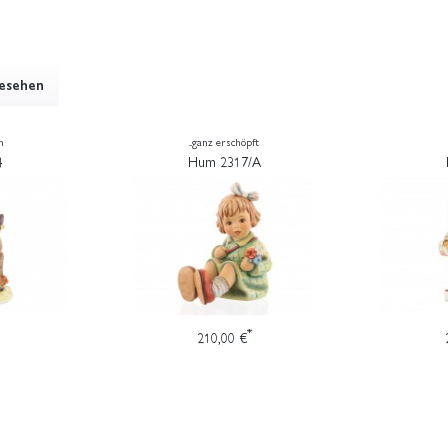
gesehen
h
...ganz erschöpft
4
Hum 2317/A
*
210,00 €