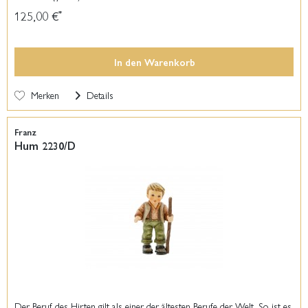
125,00 €
*
In den
Warenkorb
Merken
Details
Franz
Hum 2230/D
Der Beruf des Hirten gilt als einer der ältesten Berufe der Welt. So ist es