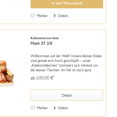
In den
Warenkorb
Merken
Details
Kükenmütterchen
Hum 57 2/0
Willkommen auf der Welt! Unsere kleinen Küken
sind gerade erst frisch geschlüpft – unser
„Kükenmütterchen“ kümmert sich rührend um
die kleinen Tierchen. Ihr Fell ist noch ganz
flauschig und die Laute, die sie von sich geben,
ab 200,00 €
*
sind kaum...
Details
Merken
Details