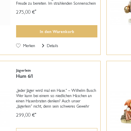
Freude zu bereiten. Im strahlenden Sonnenschein
spaziert sie durch das saftige Grün und hat ihren
275,00 €
*
Korb mit ihrem...
In den
Warenkorb
Merken
Details
Jägerlein
Hum 6/I
„Jeder Jäger wird mal ein Hase.“ – Wilhelm Busch
Wer kann bei einem so niedlichen Häschen an
einen Hasenbraten denken? Auch unser
„Jägerlein" nicht, denn sein schweres Gewehr
behält er auf dem Rücken. Der kleine Hase
299,00 €
*
jedenfalls ist froh,...