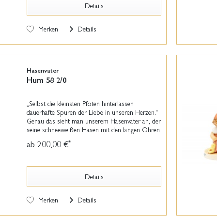
Details
Merken
Details
Hasenvater
Hum 58 2/0
„Selbst die kleinsten Pfoten hinterlassen
dauerhafte Spuren der Liebe in unseren Herzen.“
Genau das sieht man unserem Hasenvater an, der
seine schneeweißen Hasen mit den langen Ohren
ganz fest an sich drückt. Die Freude über die
ab 200,00 €
*
Nähe zu...
Details
Merken
Details