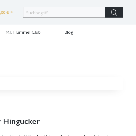
,00 € *
M.I. Hummel Club
Blog
r Hingucker
eben Sie die Blüte der Osterzeit auf besondere Art und