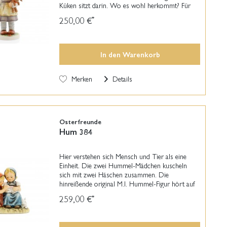
Küken sitzt darin. Wo es wohl herkommt? Für
viele ist Ostern neben Weihnachten eine der
250,00 €
*
schönsten Zeiten im...
In den
Warenkorb
Merken
Details
Osterfreunde
Hum 384
Hier verstehen sich Mensch und Tier als eine
Einheit. Die zwei Hummel-Mädchen kuscheln
sich mit zwei Häschen zusammen. Die
hinreißende original M.I. Hummel-Figur hört auf
den Namen "Osterfreunde". Dennoch bereitet
259,00 €
*
die Hummel-Figur nich...