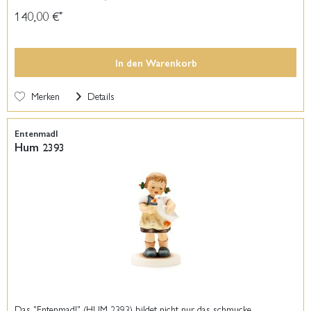
140,00 €
*
In den
Warenkorb
Merken
Details
Entenmadl
Hum 2393
Das "Entenmadl" (HUM 2393) bildet nicht nur das schmucke