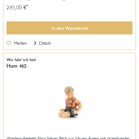
295,00 €
*
In den
Warenkorb
Merken
Details
Wo fahr´ich hin?
Hum 465
Wiederaufgelegte Figur Neuer Blick aus blauen Augen mit akzentuierter