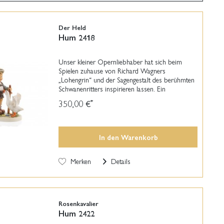
Der Held
Hum 2418
Unser kleiner Opernliebhaber hat sich beim
Spielen zuhause von Richard Wagners
„Lohengrin“ und der Sagengestalt des berühmten
Schwanenritters inspirieren lassen. Ein
Notenblatt hat er zum Hut gefaltet, die
350,00 €
*
aufgemalten Noten gehören zur...
In den
Warenkorb
Merken
Details
Rosenkavalier
Hum 2422