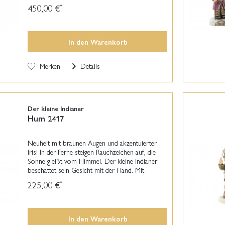
einfängt. In der guten Stube brennt die erste
450,00 €
*
Kerze. Das...
In den
Warenkorb
Merken
Details
Der kleine Indianer
Hum 2417
Neuheit mit braunen Augen und akzentuierter
Iris! In der Ferne steigen Rauchzeichen auf, die
Sonne gleißt vom Himmel. Der kleine Indianer
beschattet sein Gesicht mit der Hand. Mit
Adleraugen blickt er über die Hügel der Prärie. In
225,00 €
*
der...
In den
Warenkorb