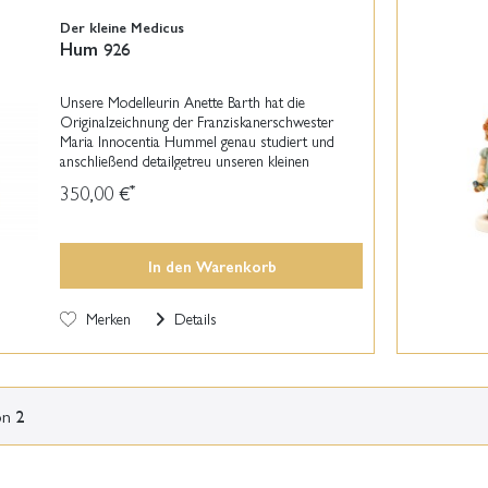
Der kleine Medicus
Hum 926
Unsere Modelleurin Anette Barth hat die
Originalzeichnung der Franziskanerschwester
Maria Innocentia Hummel genau studiert und
anschließend detailgetreu unseren kleinen
Medicus erschaffen. Ist es nicht reizend, wie
350,00 €
*
ernsthaft sich unser...
In den
Warenkorb
Merken
Details
on
2