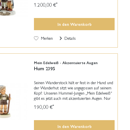
Melchior und Balthasar - verkleideten Kinder
1.200,00 €
*
werden...
In den
Warenkorb
Merken
Details
Mein Edelweiß - Akzentuierte Augen
Hum 2395
Seinen Wanderstock hält er fest in der Hand und
der Wanderhut sitzt wie angegossen auf seinem
Kopf: Unseren Hummel-Jungen „Mein Edelweiß“
gibt es jetzt auch mit akzentuierten Augen. Nur
eine Handvoll Figuren wurden in dieser Art und...
190,00 €
*
In den
Warenkorb