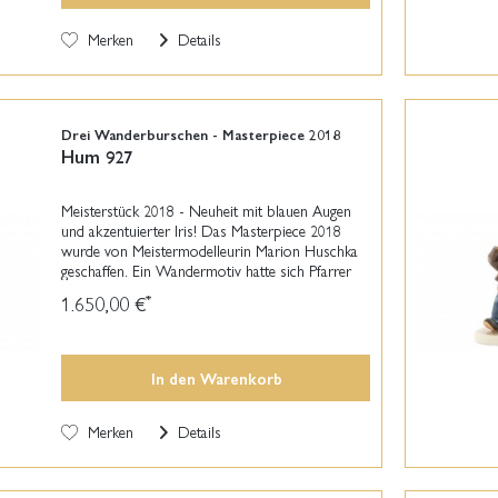
Merken
Details
Drei Wanderburschen - Masterpiece 2018
Hum 927
Meisterstück 2018 - Neuheit mit blauen Augen
und akzentuierter Iris! Das Masterpiece 2018
wurde von Meistermodelleurin Marion Huschka
geschaffen. Ein Wandermotiv hatte sich Pfarrer
Wilhelm Renz im März 1938 von
1.650,00 €
*
Franziskanerschwester...
In den
Warenkorb
Merken
Details