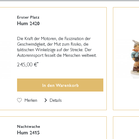
Erster Platz
Hum 2420
Die Kraft der Motoren, die Faszination der
Geschwindigkeit, der Mut zum Risiko, die
taktischen Winkelzüge auf der Strecke: Der
Autorennsport fesselt die Menschen weltweit.
Seit es Autos gibt, suchen Fahrer den
245,00 €
*
Wettbewerb – und Kinder...
In den
Warenkorb
Merken
Details
Nachtwache
Hum 2415