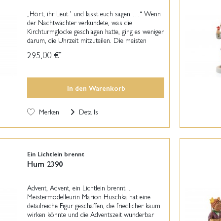
„Hört, ihr Leut ’ und lasst euch sagen …“ Wenn
der Nachtwächter verkündete, was die
Kirchturmglocke geschlagen hatte, ging es weniger
darum, die Uhrzeit mitzuteilen. Die meisten
Anwohner schliefen in diesen Stunden ohnehin
295,00 €
*
friedlich in...
In den
Warenkorb
Merken
Details
Ein Lichtlein brennt
Hum 2390
Advent, Advent, ein Lichtlein brennt ...
Meistermodelleurin Marion Huschka hat eine
detailreiche Figur geschaffen, die friedlicher kaum
wirken könnte und die Adventszeit wunderbar