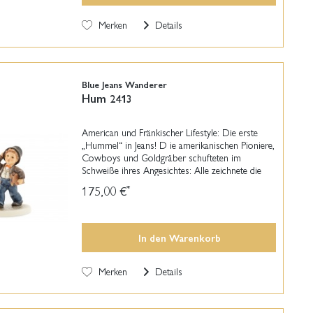
Merken
Details
Blue Jeans Wanderer
Hum 2413
American und Fränkischer Lifestyle: Die erste
„Hummel“ in Jeans! D ie amerikanischen Pioniere,
Cowboys und Goldgräber schufteten im
Schweiße ihres Angesichtes: Alle zeichnete die
Bereitschaft aus, für den Traum vom Glück
175,00 €
*
extrem hart zu...
In den
Warenkorb
Merken
Details