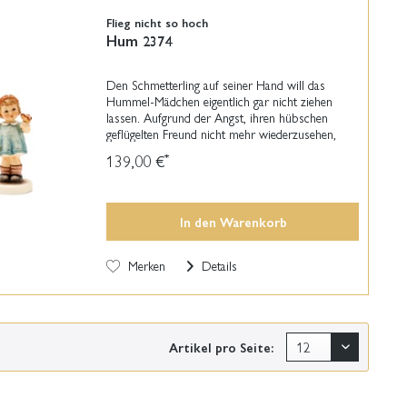
Flieg nicht so hoch
Hum 2374
Den Schmetterling auf seiner Hand will das
Hummel-Mädchen eigentlich gar nicht ziehen
lassen. Aufgrund der Angst, ihren hübschen
geflügelten Freund nicht mehr wiederzusehen,
trägt die original M.I. Hummel-Figur den Namen
139,00 €
*
„Flieg nicht so...
In den
Warenkorb
Merken
Details
Artikel pro Seite: