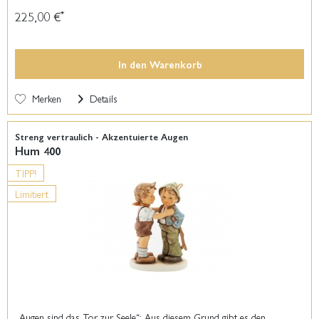
225,00 €
*
In den
Warenkorb
Merken
Details
Streng vertraulich - Akzentuierte Augen
Hum 400
TIPP!
Limitiert
„Augen sind das Tor zur Seele“: Aus diesem Grund gibt es den