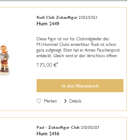
Rudi Club Zukauffigur 2022/2023
Hum 2449
Diese Figur ist nur für Clubmitglieder des
M.I.Hummel Clubs erwerbbar. Rudi ist schon
ganz aufgeregt. Eben hat er Annes Flaschenpost
entdeckt. Gleich wird er den Verschluss öffnen
und den kleinen Brief vorsichtig herausholen.
175,00 €
*
Lässt sich...
In den
Warenkorb
Merken
Details
Paul - Zukauffigur Club 2020/2021
Hum 2416