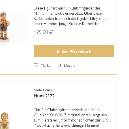
Diese Figur ist nur für Clubmitglieder des
M.I.Hummel Clubs erwerbbar. Über diesen
Kaffee-Boten freut sich doch jeder: Eifrig dreht
unser Hummel-Junge Paul die Kurbel der
Kaffeemühle, wie sie früher in fast jedem
175,00 €
*
Haushalt zu finden war....
In den
Warenkorb
Merken
Details
Süße Ernte
Hum 2372
Nur für Clubmitglieder erwerbbar, die im
Clubjahr 2016/2017 Mitglied waren. Angaben
zum Hersteller (Informationspflichten zur GPSR
Produktsicherheitsverordnung): Hummel