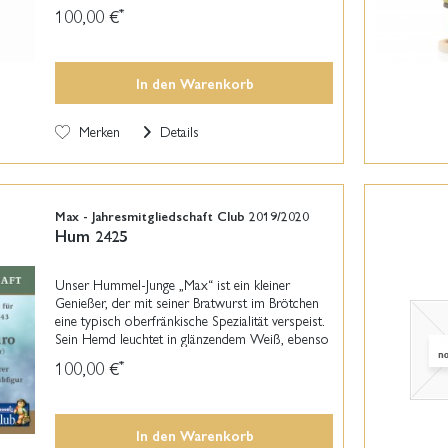
die Kanne vor sich und verbreitet damit das
100,00 €
*
wunderbare Aroma des...
In den
Warenkorb
Merken
Details
Max - Jahresmitgliedschaft Club 2019/2020
Hum 2425
Unser Hummel-Junge „Max“ ist ein kleiner
Genießer, der mit seiner Bratwurst im Brötchen
eine typisch oberfränkische Spezialität verspeist.
Sein Hemd leuchtet in glänzendem Weiß, ebenso
wie die Taube zu seinen Füßen, die einige
100,00 €
*
Krümel...
In den
Warenkorb