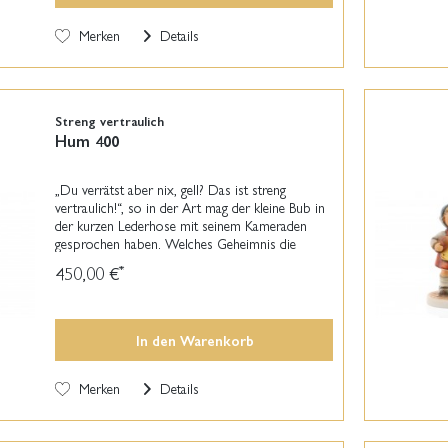
Merken
Details
Streng vertraulich
Hum 400
„Du verrätst aber nix, gell? Das ist streng
vertraulich!“, so in der Art mag der kleine Bub in
der kurzen Lederhose mit seinem Kameraden
gesprochen haben. Welches Geheimnis die
beiden kecken Burschen wohl miteinander
450,00 €
*
ausgeheckt haben?...
In den
Warenkorb
Merken
Details