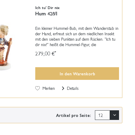
Ich tu' Dir nix
Hum 428/I
Ein kleiner Hummel-Bub, mit dem Wanderstab in
der Hand, erfreut sich an dem niedlichen Insekt
mit den sieben Punkten auf dem Rücken. "Ich tu
dir nix!" heißt die Hummel-Figur, die
Meistermodelleur Gerhard Skrobek im 1980
279,00 €
*
erstmalig...
In den
Warenkorb
Merken
Details
Artikel pro Seite: