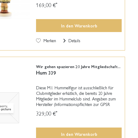
Manufaktur GmbH Coburger Straße 7 96471
169,00 €
*
Rödental +49 (0) 800 866 11...
In den
Warenkorb
Merken
Details
Wir gehen spazieren 20 Jahre Mitgliedschaft...
Hum 339
Diese M.I. Hummelfigur ist ausschließlich für
Clubmitglieder erhätlich, die bereits 20 Jahre
Mitglieder im Hummelclub sind. Angaben zum
Hersteller (Informationspflichten zur GPSR
Produktsicherheitsverordnung): Hummel
329,00 €
*
Manufaktur GmbH...
In den
Warenkorb