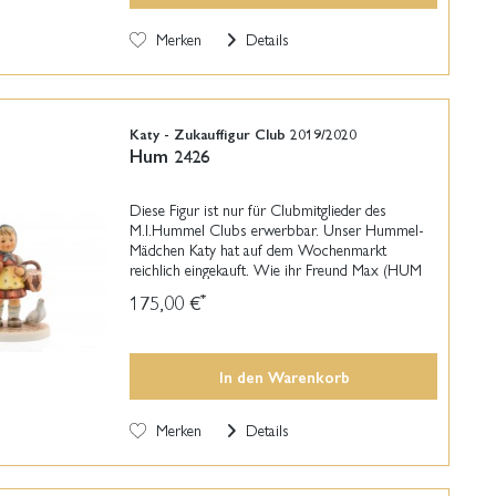
Merken
Details
Katy - Zukauffigur Club 2019/2020
Hum 2426
Diese Figur ist nur für Clubmitglieder des
M.I.Hummel Clubs erwerbbar. Unser Hummel-
Mädchen Katy hat auf dem Wochenmarkt
reichlich eingekauft. Wie ihr Freund Max (HUM
2425) freut sich Katy am meisten auf die leckeren
175,00 €
*
Würstchen. Begleitet...
In den
Warenkorb
Merken
Details