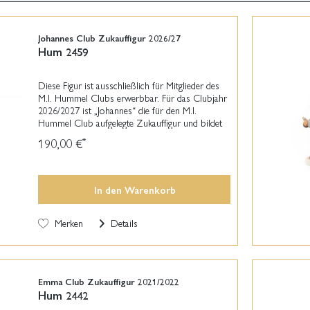
Johannes Club Zukauffigur 2026/27
Hum 2459
Diese Figur ist ausschließlich für Mitglieder des
M.I. Hummel Clubs erwerbbar. Für das Clubjahr
2026/2027 ist „Johannes“ die für den M.I.
Hummel Club aufgelegte Zukauffigur und bildet
zusammen mit unserer Clubfigur „Lena“ ein
190,00 €
*
niedliches...
In den
Warenkorb
Merken
Details
Emma Club Zukauffigur 2021/2022
Hum 2442