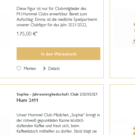
Diese Figur ist nur für Clubmitglieder des
M.I.Hummel Clubs erwerbbar. Bereit zum
Aufschlag: Emma ist die niedliche Spielpartnerin
unserer Clubfigur für das Jahr 2021/2022,
Thomas (HUM 2441). Ihr Ziel hat sie schon ins
175,00 €
*
Auge gefasst. Wie...
In den
Warenkorb
Merken
Details
Sophie - Jahresmitgliedschaft Club 2020/2021
Hum 2411
Unser Hummel Club-Mädchen „Sophie“ bringt in
der rotweiß gepunkteten Kanne köstlich
duftenden Kaffee und freut sich, beim
Kaffeeklatsch mithelfen zu dürfen. Stolz trägt sie