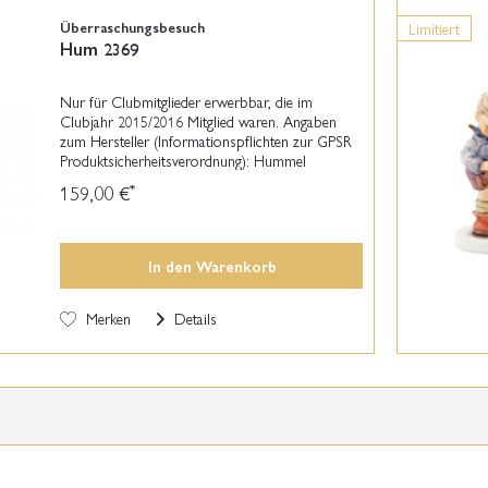
Überraschungsbesuch
Limitiert
Hum 2369
Nur für Clubmitglieder erwerbbar, die im
Clubjahr 2015/2016 Mitglied waren. Angaben
zum Hersteller (Informationspflichten zur GPSR
Produktsicherheitsverordnung): Hummel
Manufaktur GmbH Coburger Straße 7 96471
159,00 €
*
Rödental +49 (0) 800 866 11...
In den
Warenkorb
Merken
Details