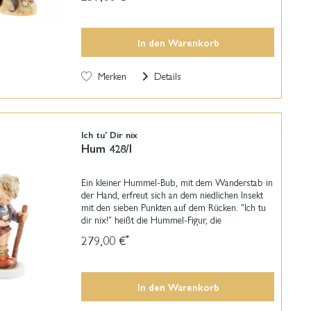
In den
Warenkorb
Merken
Details
Ich tu' Dir nix
Hum 428/I
Ein kleiner Hummel-Bub, mit dem Wanderstab in
der Hand, erfreut sich an dem niedlichen Insekt
mit den sieben Punkten auf dem Rücken. "Ich tu
dir nix!" heißt die Hummel-Figur, die
Meistermodelleur Gerhard Skrobek im 1980
279,00 €
*
erstmalig...
In den
Warenkorb