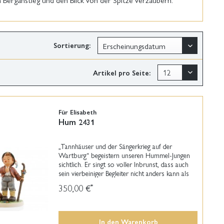
Sortierung:
Artikel pro Seite:
Für Elisabeth
Hum 2431
„Tannhäuser und der Sängerkrieg auf der
Wartburg“ begeistern unseren Hummel-Jungen
sichtlich. Er singt so voller Inbrunst, dass auch
sein vierbeiniger Begleiter nicht anders kann als
einzustimmen. Meistermodelleurin Marion
350,00 €
*
Huschka hat...
In den
Warenkorb