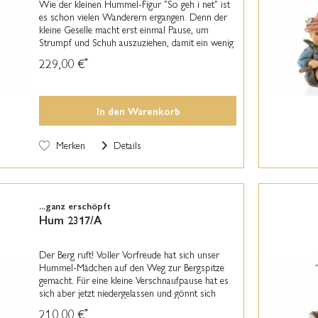
Wie der kleinen Hummel-Figur "So geh i net" ist
es schon vielen Wanderern ergangen. Denn der
kleine Geselle macht erst einmal Pause, um
Strumpf und Schuh auszuziehen, damit ein wenig
Luft an den lädierten Fußzeh kommt. Diese
229,00 €
*
original...
In den
Warenkorb
Merken
Details
...ganz erschöpft
Hum 2317/A
Der Berg ruft! Voller Vorfreude hat sich unser
Hummel-Mädchen auf den Weg zur Bergspitze
gemacht. Für eine kleine Verschnaufpause hat es
sich aber jetzt niedergelassen und gönnt sich
ganz erschöpft eine Pause. In seinem grünen
210,00 €
*
Kleidchen...