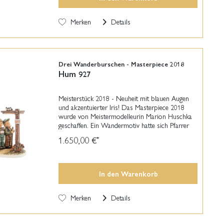
Merken
Details
Drei Wanderburschen - Masterpiece 2018
Hum 927
Meisterstück 2018 - Neuheit mit blauen Augen
und akzentuierter Iris! Das Masterpiece 2018
wurde von Meistermodelleurin Marion Huschka
geschaffen. Ein Wandermotiv hatte sich Pfarrer
Wilhelm Renz im März 1938 von
1.650,00 €
*
Franziskanerschwester...
In den
Warenkorb
Merken
Details