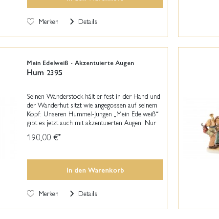
Merken
Details
Mein Edelweiß - Akzentuierte Augen
Hum 2395
Seinen Wanderstock hält er fest in der Hand und
der Wanderhut sitzt wie angegossen auf seinem
Kopf: Unseren Hummel-Jungen „Mein Edelweiß“
gibt es jetzt auch mit akzentuierten Augen. Nur
eine Handvoll Figuren wurden in dieser Art und...
190,00 €
*
In den
Warenkorb
Merken
Details