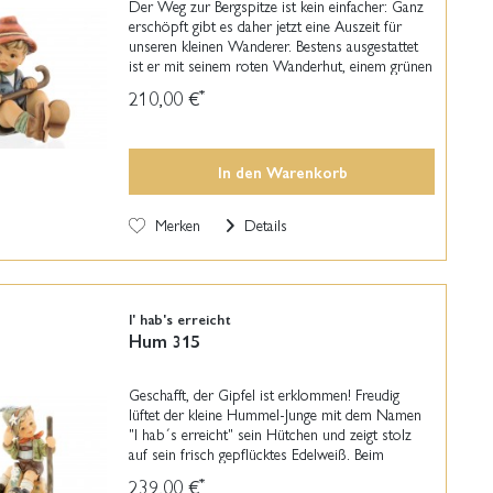
Der Weg zur Bergspitze ist kein einfacher: Ganz
erschöpft gibt es daher jetzt eine Auszeit für
unseren kleinen Wanderer. Bestens ausgestattet
ist er mit seinem roten Wanderhut, einem grünen
Halstuch und seinem Wanderstock. Eine weiße...
210,00 €
*
In den
Warenkorb
Merken
Details
I' hab's erreicht
Hum 315
Geschafft, der Gipfel ist erklommen! Freudig
lüftet der kleine Hummel-Junge mit dem Namen
"I hab´s erreicht" sein Hütchen und zeigt stolz
auf sein frisch gepflücktes Edelweiß. Beim
Aufstieg in der Sonne ist der original M.I.
239,00 €
*
Hummel-Figur...