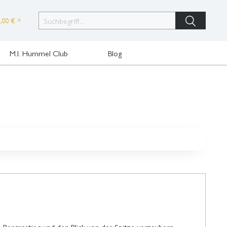
,00 € *
M.I. Hummel Club
Blog
 Berganstieg und den Blick von der Spitze verzaubern.