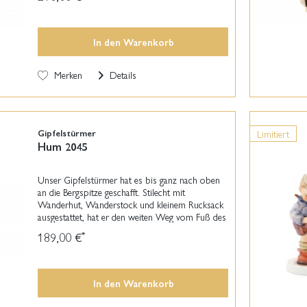
In den
Warenkorb
Merken
Details
Gipfelstürmer
Limitiert
Hum 2045
Unser Gipfelstürmer hat es bis ganz nach oben
an die Bergspitze geschafft. Stilecht mit
Wanderhut, Wanderstock und kleinem Rucksack
ausgestattet, hat er den weiten Weg vom Fuß des
Berges bis ganz hinauf mit Bravour gemeistert.
189,00 €
*
Besonders...
In den
Warenkorb