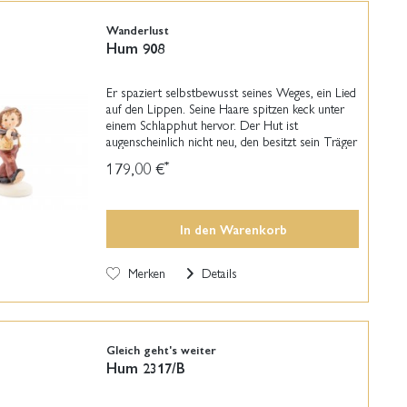
Wanderlust
Hum 908
Er spaziert selbstbewusst seines Weges, ein Lied
auf den Lippen. Seine Haare spitzen keck unter
einem Schlapphut hervor. Der Hut ist
augenscheinlich nicht neu, den besitzt sein Träger
schon etwas länger. Bestimmt ist es sein...
179,00 €
*
In den
Warenkorb
Merken
Details
Gleich geht's weiter
Hum 2317/B