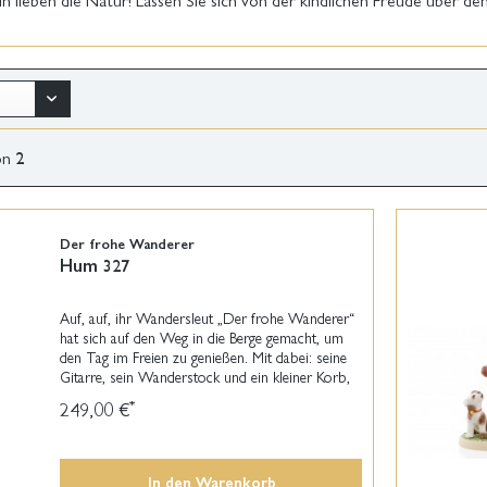
on
2
Der frohe Wanderer
Hum 327
Auf, auf, ihr Wandersleut „Der frohe Wanderer“
hat sich auf den Weg in die Berge gemacht, um
den Tag im Freien zu genießen. Mit dabei: seine
Gitarre, sein Wanderstock und ein kleiner Korb,
in dem er bereits die eine oder andere Blüte als...
249,00 €
*
In den
Warenkorb