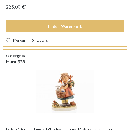
225,00 €
*
In den
Warenkorb
Merken
Details
Ostergruß
Hum 928
Es ist Ostern und unser hübsches Hummel-Mädchen ist auf einer