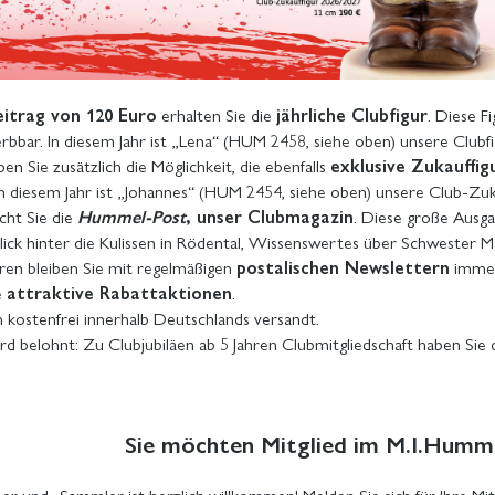
eitrag von 120 Euro
erhalten Sie die
jährliche Clubfigur
. Diese F
rbbar. In diesem Jahr ist „Lena“ (HUM 2458, siehe oben) unsere Clubfi
en Sie zusätzlich die Möglichkeit, die ebenfalls
exklusive Zukauffig
In diesem Jahr ist „Johannes“ (HUM 2454, siehe oben) unsere Club-Zuka
icht Sie die
Hummel-Post
, unser Clubmagazin
. Diese große Ausg
Blick hinter die Kulissen in Rödental, Wissenswertes über Schwester
ren bleiben Sie mit regelmäßigen
postalischen Newslettern
immer
e
attraktive Rabattaktionen
.
 kostenfrei innerhalb Deutschlands versandt.
rd belohnt: Zu Clubjubiläen ab 5 Jahren Clubmitgliedschaft haben Sie 
Sie möchten Mitglied im M.I.Humm
r und -Sammler ist herzlich willkommen! Melden Sie sich für Ihre Mit