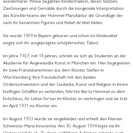
wunderbarer Weise begabten Kindermalerin, deren Skizzen,
Zeichnungen und Gemälde durch die kongeniale Interpretation
des Künstlerteams der Hummel Manufaktur die Grundlage der
nach ihr benannten Figuren und Relief-Artikel bilden.
Sie wurde 1909 in Bayern geboren und schon im Kindesalter
zeigte sich ihr ausgeprägtes schöpferisches Talent.
Im Jahre 1927, mit 18 Jahren, schrieb sie sich als Studentin an der
Akademie für Angewandte Kunst in München ein. Hier begegneten
ihr zwei Franziskanerinnen aus dem Kloster Sießen in
Württemberg. Ihre Freundschaft mit den beiden
Ordensschwestern und der Gedanke, Kunst und Religion in ihrem
künftigen Schaffen zu verbinden, führten Berta Hummel zu dem
Entschluss, ihr Leben fortan im Kloster zu verbringen und sie trat
im April 1931 ins Kloster ein.
Im August 1933 wurde sie eingekleidet und erhielt den Namen
Schwester Maria Innocentia. Am 30. August 1934 legte sie ihr
Ordensgelübde ab. Zu ihren vielfältigen Aufgaben gehörte auch