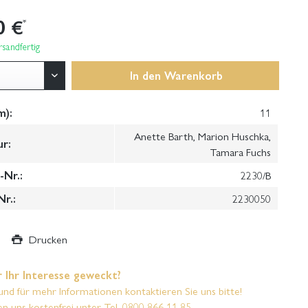
0 €
*
sandfertig
In den
Warenkorb
m):
11
Anette Barth, Marion Huschka,
ur:
Tamara Fuchs
Nr.:
2230/B
Nr.:
2230050
Drucken
 Ihr Interesse geweckt?
und für mehr Informationen kontaktieren Sie uns bitte!
en uns kostenfrei unter Tel. 0800 866 11 85