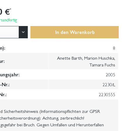
0 €
*
sandfertig
In den
Warenkorb
m):
8
Anette Barth, Marion Huschka,
ur:
Tamara Fuchs
ungsjahr:
2005
Nr.:
2230/L
Nr.:
2230555
 Sicherheitshinweis (Informationspflichten zur GPSR
cherheitsverordnung): Achtung, zerbrechlich!
gsgefahr bei Bruch. Gegen Umfallen und Herunterfallen