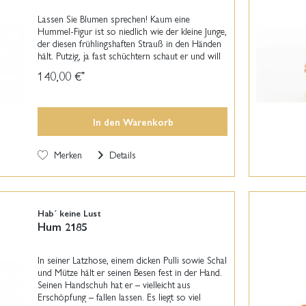
Lassen Sie Blumen sprechen! Kaum eine
Hummel-Figur ist so niedlich wie der kleine Junge,
der diesen frühlingshaften Strauß in den Händen
hält. Putzig, ja fast schüchtern schaut er und will
den Strauß schon fast gar nicht mehr hergeben....
140,00 €
*
In den
Warenkorb
Merken
Details
Hab´ keine Lust
Hum 2185
In seiner Latzhose, einem dicken Pulli sowie Schal
und Mütze hält er seinen Besen fest in der Hand.
Seinen Handschuh hat er – vielleicht aus
Erschöpfung – fallen lassen. Es liegt so viel