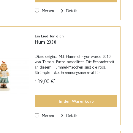
Merken
Details
Ein Lied für dich
Hum 2330
Diese original M.I. Hummel-Figur wurde 2010
von Tamara Fuchs modelliert. Die Besonderheit
an diesem Hummel-Mädchen sind die rosa
Strümpfe - das Erkennungsmerkmal für
ausgewählte Figuren zum Thema "Hoffnung
139,00 €
*
schenken". Der Erlös der...
In den
Warenkorb
Merken
Details