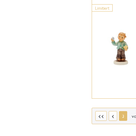
Limitiert
v
3