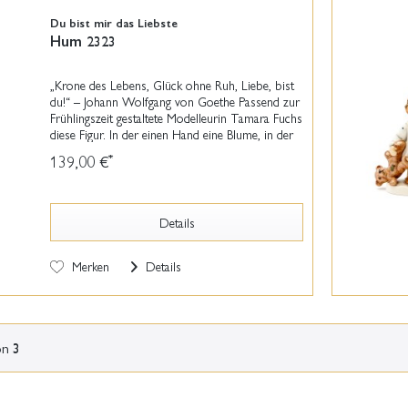
Du bist mir das Liebste
Hum 2323
„Krone des Lebens, Glück ohne Ruh, Liebe, bist
du!“ – Johann Wolfgang von Goethe Passend zur
Frühlingszeit gestaltete Modelleurin Tamara Fuchs
diese Figur. In der einen Hand eine Blume, in der
anderen ein wertvoller Swarovski-Kristall,...
139,00 €
*
Details
Merken
Details
on
3