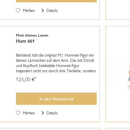
Merken
Details
Mein kleines Lamm
Hum 661
Behütend hält die original M.I. Hummel-Figur ein
kleines Lämmchen auf dem Arm. Die mit Dirndl
und Kopftuch bekleidete Hummel-Figur
begeistert nicht nur durch ihre Tierliebe, sondern
steht gleichzeitig auch als Symbol für Schutz
125,00 €
*
und...
In den
Warenkorb
Merken
Details