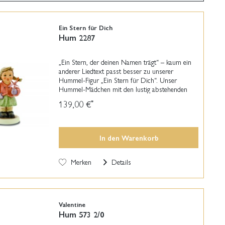
Ein Stern für Dich
Hum 2287
„Ein Stern, der deinen Namen trägt“ – kaum ein
anderer Liedtext passt besser zu unserer
Hummel-Figur „Ein Stern für Dich“. Unser
Hummel-Mädchen mit den lustig abstehenden
Zöpfen trägt ganz stolz einen glitzernden
139,00 €
*
Swarovski-Stern in der...
In den
Warenkorb
Merken
Details
Valentine
Hum 573 2/0