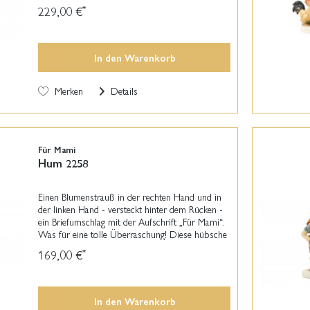
Schnee. Unser Hummel-Junge ist ganz außer
229,00 €
*
Atem,...
In den
Warenkorb
Merken
Details
Für Mami
Hum 2258
Einen Blumenstrauß in der rechten Hand und in
der linken Hand - versteckt hinter dem Rücken -
ein Briefumschlag mit der Aufschrift „Für Mami“.
Was für eine tolle Überraschung! Diese hübsche
M.I. Hummel-Figur wurde von Anette Barth und...
169,00 €
*
In den
Warenkorb