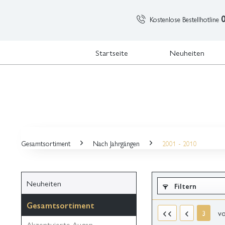
Kostenlose Bestellhotline
Startseite
Neuheiten
Gesamtsortiment
Nach Jahrgängen
2001 - 2010
Neuheiten
Filtern
Gesamtsortiment
v
3
Akzentuierte Augen