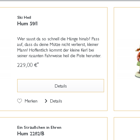
Ski Heil
Hum 59/I
Wer saust da so schnell die Hänge hinab? Pass
auf, dass du deine Mütze nicht verlierst, kleiner
Mann! Hoffentlich kommt der kleine Kerl bei
seiner rasanten Fahrweise heil die Piste herunter.
Meistermodelleur Reinhold Unger modellierte...
229,00 €
*
Details
Merken
Details
Ein Sträußchen in Ehren
Hum 2282/B