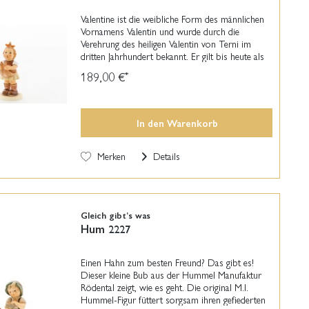
Valentine ist die weibliche Form des männlichen
Vornamens Valentin und wurde durch die
Verehrung des heiligen Valentin von Terni im
dritten Jahrhundert bekannt. Er gilt bis heute als
Patron der Liebe. Vielleicht versteckt unser...
189,00 €
*
In den
Warenkorb
Merken
Details
Gleich gibt’s was
Hum 2227
Einen Hahn zum besten Freund? Das gibt es!
Dieser kleine Bub aus der Hummel Manufaktur
Rödental zeigt, wie es geht. Die original M.I.
Hummel-Figur füttert sorgsam ihren gefiederten