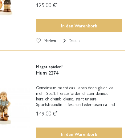
Begleiter. Den kleinen Hummel-Jungen gibt es seit
125,00 €
*
2005...
In den
Warenkorb
Merken
Details
Magst spielen?
Hum 2274
Gemeinsam macht das Leben doch gleich viel
mehr Spaß: Herausfordernd, aber dennoch
herzlich dreinblickend, steht unsere
Sportsfreundin in feschen Lederhosen da und
stützt einen Fuß auf einem Ball ab – ganz so, als
149,00 €
*
würde das Spiel gleich...
In den
Warenkorb