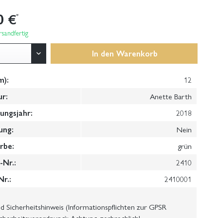
0 €
*
sandfertig
In den
Warenkorb
m):
12
ur:
Anette Barth
ungsjahr:
2018
ung:
Nein
rbe:
grün
Nr.:
2410
Nr.:
2410001
 Sicherheitshinweis (Informationspflichten zur GPSR
cherheitsverordnung): Achtung, zerbrechlich!