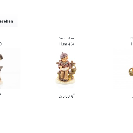
gesehen
Versunken
F
0
Hum 464
*
*
295,00 €