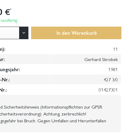
0 €
*
sandfertig
In den
Warenkorb
m):
11
ur:
Gerhard Skrobek
ungsjahr:
1981
Nr.:
427 3/0
Nr.:
01427301
 Sicherheitshinweis (Informationspflichten zur GPSR
cherheitsverordnung): Achtung, zerbrechlich!
gsgefahr bei Bruch. Gegen Umfallen und Herunterfallen