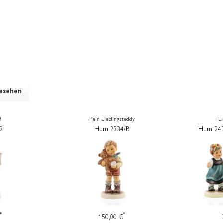
gesehen
!
Mein Lieblingsteddy
Li
9
Hum 2334/B
Hum 243
*
*
150,00 €