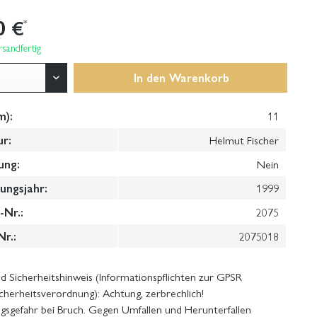
0 €
*
sandfertig
In den
Warenkorb
m):
11
ur:
Helmut Fischer
ung:
Nein
ungsjahr:
1999
Nr.:
2075
Nr.:
2075018
 Sicherheitshinweis (Informationspflichten zur GPSR
cherheitsverordnung): Achtung, zerbrechlich!
gsgefahr bei Bruch. Gegen Umfallen und Herunterfallen