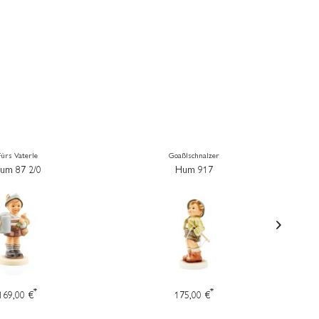
Fürs Vaterle
Goaßlschnalzer
um 87 2/0
Hum 917
*
*
169,00 €
175,00 €