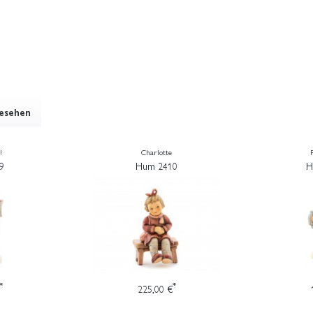
gesehen
!
Charlotte
9
Hum 2410
H
*
*
225,00 €