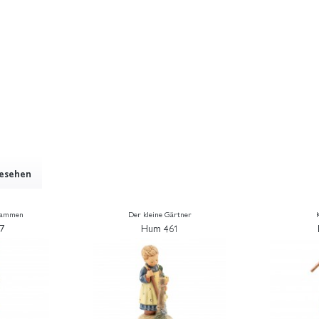
gesehen
sammen
Der kleine Gärtner
7
Hum 461