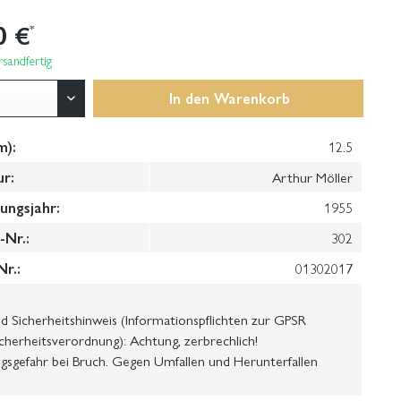
0 €
*
sandfertig
In den
Warenkorb
m):
12.5
ur:
Arthur Möller
ungsjahr:
1955
Nr.:
302
Nr.:
01302017
 Sicherheitshinweis (Informationspflichten zur GPSR
cherheitsverordnung): Achtung, zerbrechlich!
gsgefahr bei Bruch. Gegen Umfallen und Herunterfallen