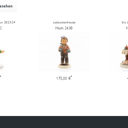
gesehen
gur 2023/24
Lebkuchenfreude
Ein 
0
Hum 2438
*
*
175,00 €