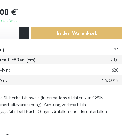
,00 €
*
sandfertig
In den
Warenkorb
m):
21
are Größen (cm):
21,0
Nr.:
620
Nr.:
1620012
 Sicherheitshinweis (Informationspflichten zur GPSR
cherheitsverordnung): Achtung, zerbrechlich!
gsgefahr bei Bruch. Gegen Umfallen und Herunterfallen