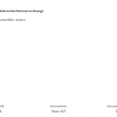
duktsicherheitsverordnung):
unterfallen sichern.
2026
Schulmädchen
Gänseli
6
Hum 467