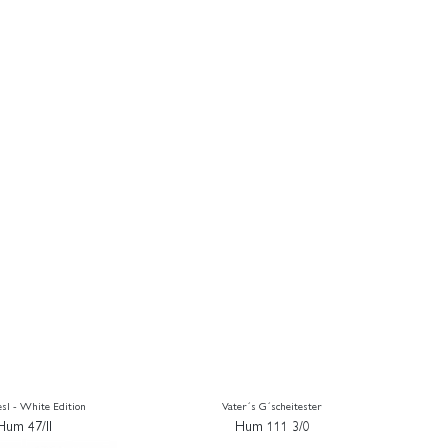
esl - White Edition
Vater´s G´scheitester
Hum 47/II
Hum 111 3/0