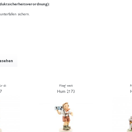
duktsicherheitsverordnung):
unterfallen sichern.
gesehen
ür di
Flieg' weit
F
7
Hum 2173