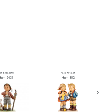
ür Elisabeth
Pass gut auf!
Hum 2431
Hum 302