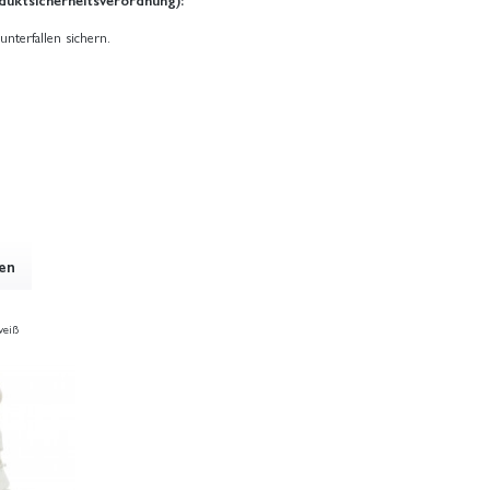
unterfallen sichern.
hen
eiß