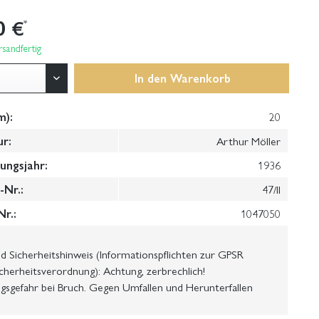
0 €
*
sandfertig
In den
Warenkorb
m):
20
ur:
Arthur Möller
ungsjahr:
1936
Nr.:
47/II
Nr.:
1047050
 Sicherheitshinweis (Informationspflichten zur GPSR
cherheitsverordnung): Achtung, zerbrechlich!
gsgefahr bei Bruch. Gegen Umfallen und Herunterfallen