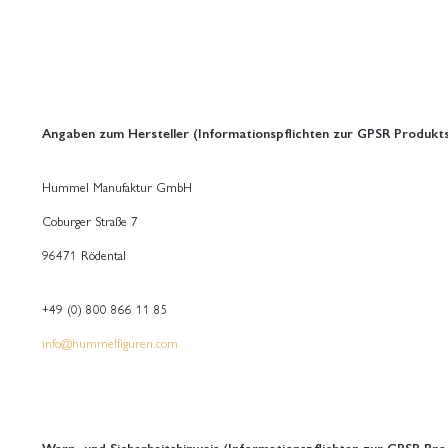
Angaben zum Hersteller (Informationspflichten zur GPSR Produkts
Hummel Manufaktur GmbH
Coburger Straße 7
96471 Rödental
+49 (0) 800 866 11 85
info@hummelfiguren.com
Warn- und Sicherheitshinweis (Informationspflichten zur GPSR Pro