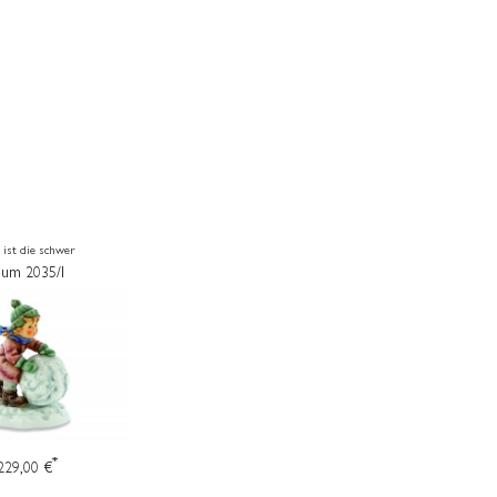
 ist die schwer
um 2035/I
*
229,00 €