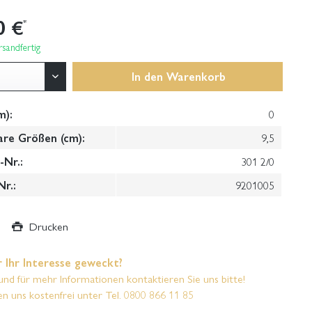
0 €
*
sandfertig
In den
Warenkorb
m):
0
are Größen (cm):
9,5
Nr.:
301 2/0
Nr.:
9201005
Drucken
 Ihr Interesse geweckt?
und für mehr Informationen kontaktieren Sie uns bitte!
en uns kostenfrei unter Tel. 0800 866 11 85