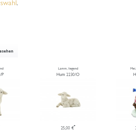
swahl
.
gesehen
end
Lamm, liegend
Mei,
/P
Hum 2230/O
H
*
25,00 €