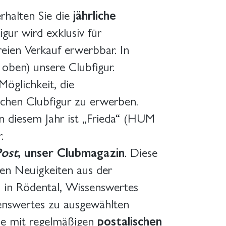
rhalten Sie die
jährliche
gur wird exklusiv für
freien Verkauf erwerbbar. In
oben) unsere Clubfigur.
Möglichkeit, die
ichen Clubfigur zu erwerben.
In diesem Jahr ist „Frieda“ (HUM
.
ost
, unser Clubmagazin
. Diese
en Neuigkeiten aus der
en in Rödental, Wissenswertes
enswertes zu ausgewählten
ie mit regelmäßigen
postalischen