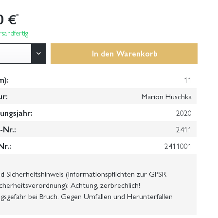
0 €
*
sandfertig
In den
Warenkorb
m):
11
ur:
Marion Huschka
ungsjahr:
2020
Nr.:
2411
Nr.:
2411001
 Sicherheitshinweis (Informationspflichten zur GPSR
cherheitsverordnung): Achtung, zerbrechlich!
gsgefahr bei Bruch. Gegen Umfallen und Herunterfallen