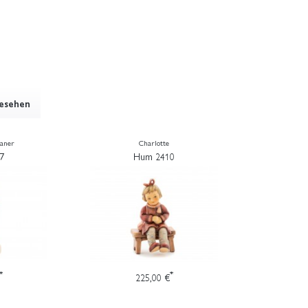
gesehen
ianer
Charlotte
7
Hum 2410
*
*
225,00 €