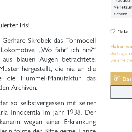
Verletzun
sichern.
erter Iris!
Merken
ur Gerhard Skrobek das Tonmodell
Haben wir
-Lokomotive. „Wo fahr‘ ich hin?“
Bei Fragen 
 aus blauen Augen betrachtete.
Sie erreich
Muster hergestellt, die nie an die
tete die Hummel-Manufaktur das
Das
 den Archiven.
der so selbstvergessen mit seiner
ria Innocentia im Jahr 1938. Der
skanerin wegen einer Erkrankung
erin folgte der Bitte gerne. Lange