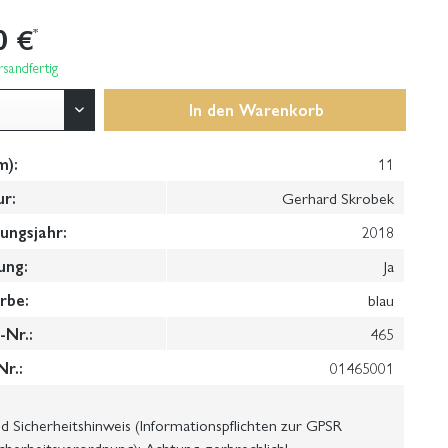
0 €
*
sandfertig
In den
Warenkorb
m):
11
ur:
Gerhard Skrobek
ungsjahr:
2018
ung:
Ja
rbe:
blau
Nr.:
465
Nr.:
01465001
 Sicherheitshinweis (Informationspflichten zur GPSR
cherheitsverordnung): Achtung, zerbrechlich!