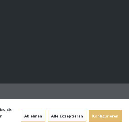
es, die
en
Ablehnen
Alle akzeptieren
Konfigurieren
inkl. MwSt.
zzgl. Versandkosten