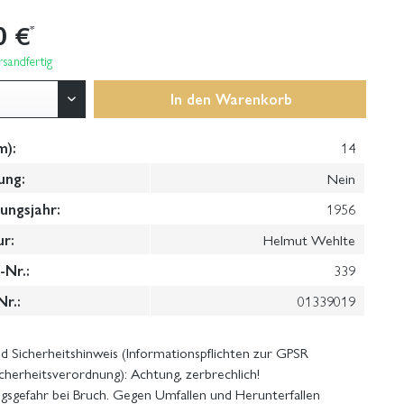
0 €
*
sandfertig
In den
Warenkorb
m):
14
ung:
Nein
ungsjahr:
1956
ur:
Helmut Wehlte
Nr.:
339
Nr.:
01339019
 Sicherheitshinweis (Informationspflichten zur GPSR
cherheitsverordnung): Achtung, zerbrechlich!
gsgefahr bei Bruch. Gegen Umfallen und Herunterfallen