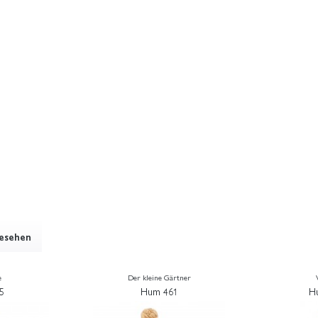
gesehen
e
Der kleine Gärtner
5
Hum 461
H