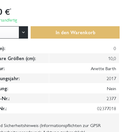
0 €
*
sandfertig
In den
Warenkorb
m):
0
are Größen (cm):
10,0
ur:
Anette Barth
ungsjahr:
2017
ung:
Nein
Nr.:
2377
Nr.:
02377018
 Sicherheitshinweis (Informationspflichten zur GPSR
cherheitsverordnung): Achtung, zerbrechlich!