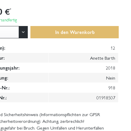
0 €
*
sandfertig
In den
Warenkorb
m):
12
ur:
Anette Barth
ungsjahr:
2018
ung:
Nein
Nr.:
918
Nr.:
01918507
 Sicherheitshinweis (Informationspflichten zur GPSR
cherheitsverordnung): Achtung, zerbrechlich!
gsgefahr bei Bruch. Gegen Umfallen und Herunterfallen