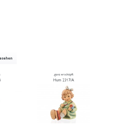
gesehen
s
...ganz erschöpft
4
Hum 2317/A