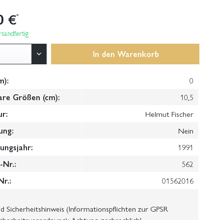
0 €
*
sandfertig
In den
Warenkorb
m):
0
are Größen (cm):
10,5
ur:
Helmut Fischer
ung:
Nein
ungsjahr:
1991
Nr.:
562
Nr.:
01562016
 Sicherheitshinweis (Informationspflichten zur GPSR
cherheitsverordnung): Achtung, zerbrechlich!