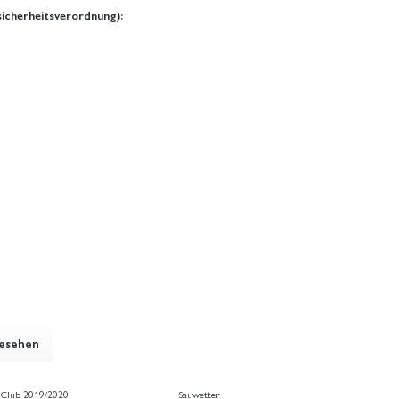
icherheitsverordnung):
gesehen
t Club 2019/2020
Sauwetter