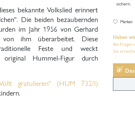
sichern.
eses bekannte Volkslied erinnert
dchen". Die beiden bezaubernden
Merken
rden im Jahr 1956 von Gerhard
von ihm überarbeitet. Diese
Haben wir
Bei Fragen 
raditionelle Feste und weckt
Sie erreich
e original Hummel-Figur durch
Das
Wollt gratulieren" (HUM 732/I)
kindern.