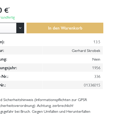
0 €
*
sandfertig
In den
Warenkorb
m):
13.5
ur:
Gerhard Skrobek
ung:
Nein
ungsjahr:
1956
Nr.:
336
Nr.:
01336015
 Sicherheitshinweis (Informationspflichten zur GPSR
cherheitsverordnung): Achtung, zerbrechlich!
gsgefahr bei Bruch. Gegen Umfallen und Herunterfallen