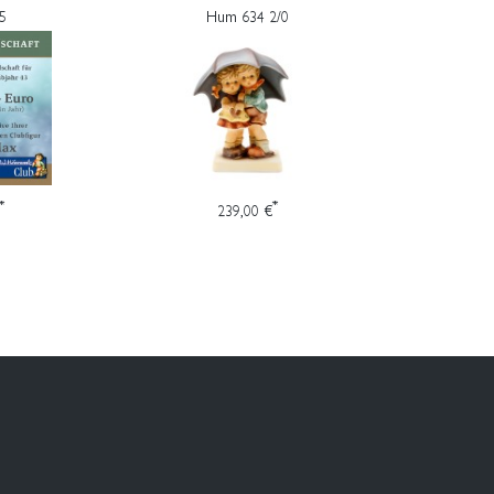
5
Hum 634 2/0
*
*
239,00 €