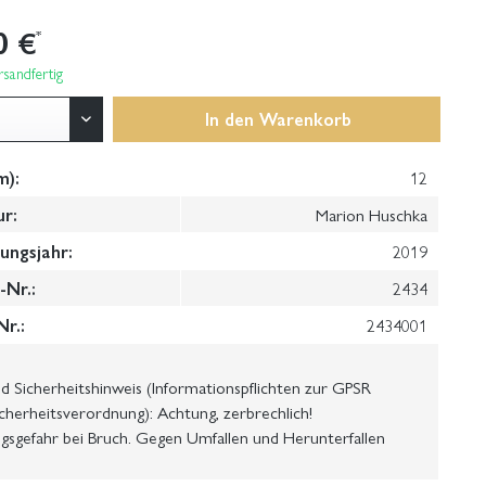
0 €
*
sandfertig
In den
Warenkorb
m):
12
ur:
Marion Huschka
ungsjahr:
2019
Nr.:
2434
Nr.:
2434001
 Sicherheitshinweis (Informationspflichten zur GPSR
cherheitsverordnung): Achtung, zerbrechlich!
gsgefahr bei Bruch. Gegen Umfallen und Herunterfallen