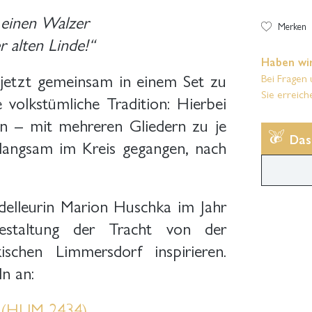
 einen Walzer
Merken
 alten Linde!“
Haben wir
 jetzt gemeinsam in einem Set zu
Bei Fragen 
Sie erreich
volkstümliche Tradition: Hierbei
rn – mit mehreren Gliedern zu je
Das
langsam im Kreis gegangen, nach
delleurin Marion Huschka im Jahr
estaltung der Tracht von der
kischen Limmersdorf inspirieren.
ln an:
 (HUM 2434)