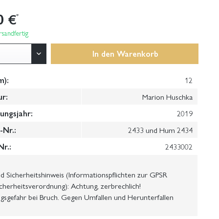
0 €
*
sandfertig
In den
Warenkorb
m):
12
ur:
Marion Huschka
ungsjahr:
2019
Nr.:
2433 und Hum 2434
Nr.:
2433002
 Sicherheitshinweis (Informationspflichten zur GPSR
cherheitsverordnung): Achtung, zerbrechlich!
gsgefahr bei Bruch. Gegen Umfallen und Herunterfallen