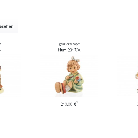
gesehen
h
...ganz erschöpft
4
Hum 2317/A
*
210,00 €