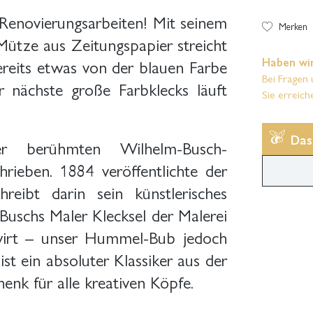
Renovierungsarbeiten! Mit seinem
Merken
Mütze aus Zeitungspapier streicht
Haben wir
ereits etwas von der blauen Farbe
Bei Fragen 
 nächste große Farbklecks läuft
Sie erreich
Das
er berühmten Wilhelm-Busch-
chrieben. 1884 veröffentlichte der
eibt darin sein künstlerisches
Buschs Maler Klecksel der Malerei
wirt – unser Hummel-Bub jedoch
ist ein absoluter Klassiker aus der
nk für alle kreativen Köpfe.