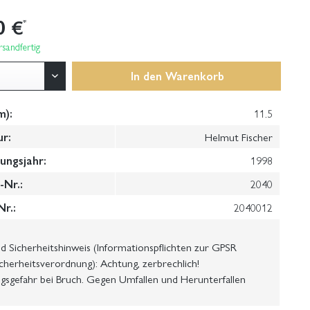
0 €
*
sandfertig
In den
Warenkorb
m):
11.5
ur:
Helmut Fischer
ungsjahr:
1998
Nr.:
2040
Nr.:
2040012
 Sicherheitshinweis (Informationspflichten zur GPSR
cherheitsverordnung): Achtung, zerbrechlich!
gsgefahr bei Bruch. Gegen Umfallen und Herunterfallen