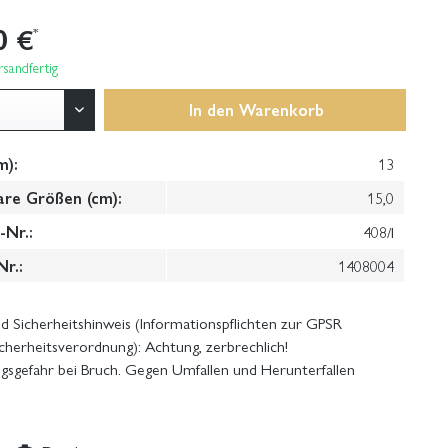
0 €
*
sandfertig
In den
Warenkorb
m):
13
are Größen (cm):
15,0
Nr.:
408/I
Nr.:
1408004
 Sicherheitshinweis (Informationspflichten zur GPSR
cherheitsverordnung): Achtung, zerbrechlich!
gsgefahr bei Bruch. Gegen Umfallen und Herunterfallen