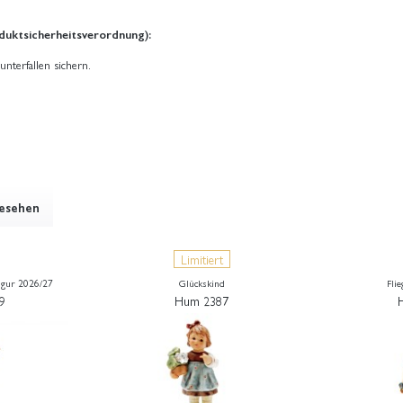
duktsicherheitsverordnung):
unterfallen sichern.
gesehen
Limitiert
igur 2026/27
Glückskind
Flie
9
Hum 2387