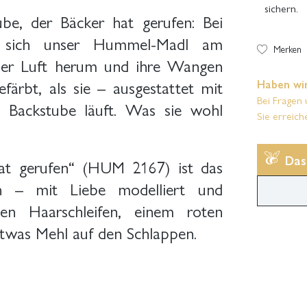
sichern.
ube, der Bäcker hat gerufen: Bei
t sich unser Hummel-Madl am
Merken
 der Luft herum und ihre Wangen
färbt, als sie – ausgestattet mit
Haben wir
Bei Fragen 
e Backstube läuft. Was sie wohl
Sie erreich
?
Das
t gerufen“ (HUM 2167) ist das
rin – mit Liebe modelliert und
uen Haarschleifen, einem roten
etwas Mehl auf den Schlappen.