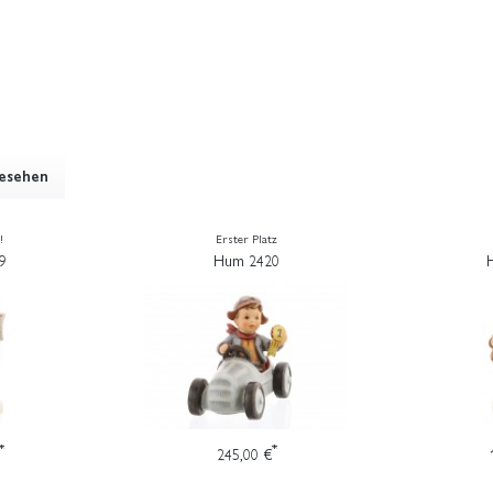
gesehen
!
Erster Platz
9
Hum 2420
*
*
245,00 €