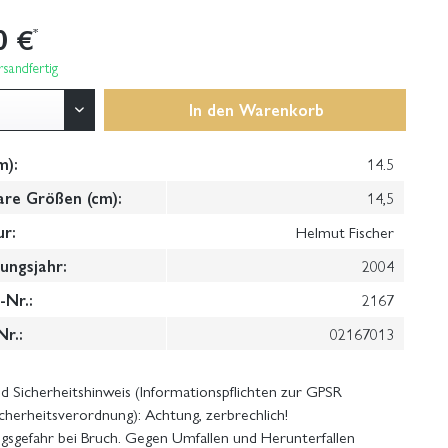
0 €
*
sandfertig
In den
Warenkorb
m):
14.5
are Größen (cm):
14,5
ur:
Helmut Fischer
ungsjahr:
2004
Nr.:
2167
Nr.:
02167013
 Sicherheitshinweis (Informationspflichten zur GPSR
cherheitsverordnung): Achtung, zerbrechlich!
gsgefahr bei Bruch. Gegen Umfallen und Herunterfallen