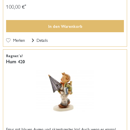
100,00 €
*
In den
Warenkorb
Merken
Details
Regnet´s?
Hum 420
Figur mit blauen Augen und akzentuierter Iris! Auch wenn es einmal