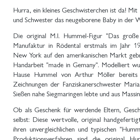
Hurra, ein kleines Geschwisterchen ist da! Mi
und Schwester das neugeborene Baby in der W
Die original M.I. Hummel-Figur "Das groß
Manufaktur in Rödental erstmals im Jahr 196
New York auf den amerikanischen Markt gebra
Handarbeit "made in Gemany". Modelliert wu
Hause Hummel von Arthur Möller bereits 
Zeichnungen der Fanziskanerschwester Maria
Sießen nahe Siegmaringen lebte und aus Massi
Ob als Geschenk für werdende Eltern, Gesc
selbst: Diese wertvolle, original handgeferti
ihren unvergleichlichen und typischen "Humm
Produktionsverfahren sind die original Hum