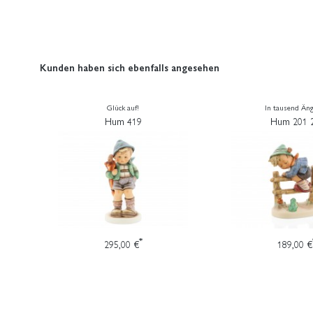
Kunden haben sich ebenfalls angesehen
Glück auf!
In tausend Än
Hum 419
Hum 201 2
*
295,00 €
189,00 €