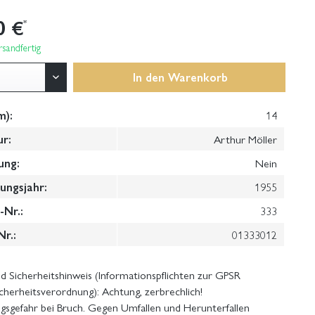
0 €
*
sandfertig
In den
Warenkorb
m):
14
ur:
Arthur Möller
ung:
Nein
ungsjahr:
1955
Nr.:
333
Nr.:
01333012
 Sicherheitshinweis (Informationspflichten zur GPSR
cherheitsverordnung): Achtung, zerbrechlich!
gsgefahr bei Bruch. Gegen Umfallen und Herunterfallen