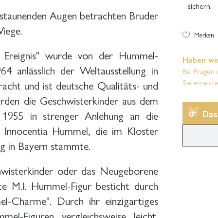
sichern.
t staunenden Augen betrachten Bruder
iege.
Merken
e Ereignis" wurde von der Hummel-
Haben wir
4 anlässlich der Weltausstellung in
Bei Fragen 
Sie erreich
cht und ist deutsche Qualitäts- und
rden die Geschwisterkinder aus dem
1955 in strenger Anlehung an die
Das
 Innocentia Hummel, die im Kloster
ng in Bayern stammte.
hwisterkinder oder das Neugeborene
gte M.I. Hummel-Figur besticht durch
el-Charme". Durch ihr einzigartiges
mel-Figuren vergleichsweise leicht.