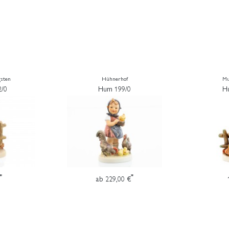
gsten
Hühnerhof
Mu
/0
Hum 199/0
H
*
*
ab 229,00 €