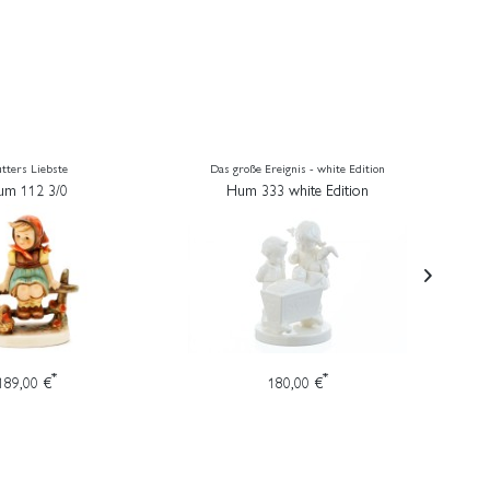
tters Liebste
Das große Ereignis - white Edition
um 112 3/0
Hum 333 white Edition
*
*
189,00 €
180,00 €