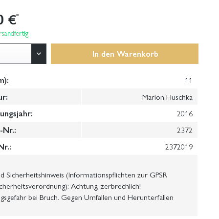
0 €
*
sandfertig
In den
Warenkorb
m):
11
ur:
Marion Huschka
ungsjahr:
2016
Nr.:
2372
Nr.:
2372019
 Sicherheitshinweis (Informationspflichten zur GPSR
cherheitsverordnung): Achtung, zerbrechlich!
gsgefahr bei Bruch. Gegen Umfallen und Herunterfallen