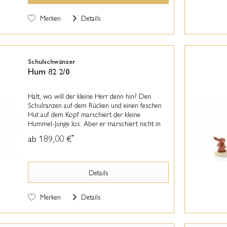
Merken
Details
Schulschwänzer
Hum 82 2/0
Halt, wo will der kleine Herr denn hin? Den
Schulranzen auf dem Rücken und einen feschen
Hut auf dem Kopf marschiert der kleine
Hummel-Junge los. Aber er marschiert nicht in
Richtung Schule! So macht er seinem Namen
ab 189,00 €
*
"Schulschwänzer" alle...
Details
Merken
Details