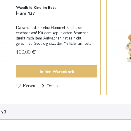
Wandbild Kind im Bett
Hum 137
Da schaut das kleine Hummel-Kind aber
erschrocken! Mit dem gepunkteten Besucher
direkt nach dem Aufwachen hat es nicht
gerechnet. Geduldig sitzt der Maikäfer am Bett
des Hummel-Kindes und beobachtet es. Diese
100,00 €
*
original M.I. Hummel-Figur...
In den
Warenkorb
Merken
Details
on
3