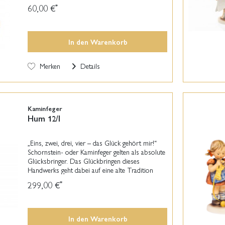
stets beschützend über sein Heim, in welchem er
60,00 €
*
die...
In den
Warenkorb
Merken
Details
Kaminfeger
Hum 12/I
„Eins, zwei, drei, vier – das Glück gehört mir!“
Schornstein- oder Kaminfeger gelten als absolute
Glücksbringer. Das Glückbringen dieses
Handwerks geht dabei auf eine alte Tradition
zurück: Weil es früher in Städten häufig brannte
299,00 €
*
und...
In den
Warenkorb