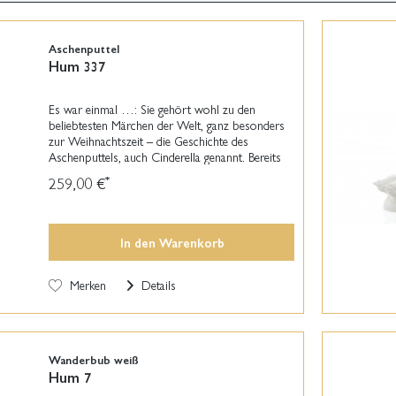
Aschenputtel
Hum 337
Es war einmal …: Sie gehört wohl zu den
beliebtesten Märchen der Welt, ganz besonders
zur Weihnachtszeit – die Geschichte des
Aschenputtels, auch Cinderella genannt. Bereits
1812 veröffentlichten die Gebrüder Grimm die
259,00 €
*
Mär von dem...
In den
Warenkorb
Merken
Details
Wanderbub weiß
Hum 7