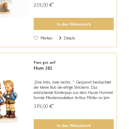
dem Namen "Das Allerneuste" im Jahr 1946.
259,00 €
*
Das...
In den
Warenkorb
Merken
Details
Pass gut auf!
Hum 302
„Eine links, zwei rechts...“: Gespannt beobachtet
der kleine Bub die eifrige Strickerin. Das
entzückende Kinderpaar aus dem Hause Hummel
formte Meistermodelleur Arthur Möller im Jahr
1955. Diese original M.I. Hummel-Figur
379,00 €
*
begeistert...
In den
Warenkorb