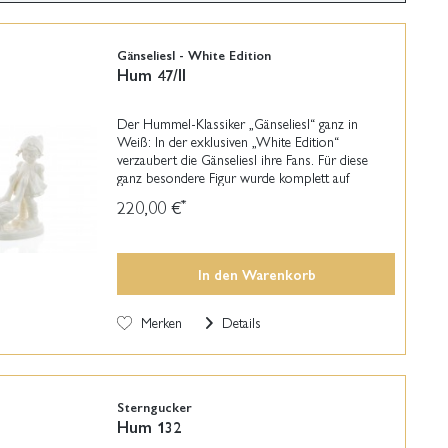
Gänseliesl - White Edition
Hum 47/II
Der Hummel-Klassiker „Gänseliesl“ ganz in
Weiß: In der exklusiven „White Edition“
verzaubert die Gänseliesl ihre Fans. Für diese
ganz besondere Figur wurde komplett auf
Farbgebung verzichtet – das Charakteristikum
220,00 €
*
dieser Linie. Doch auch...
In den
Warenkorb
Merken
Details
Sterngucker
Hum 132