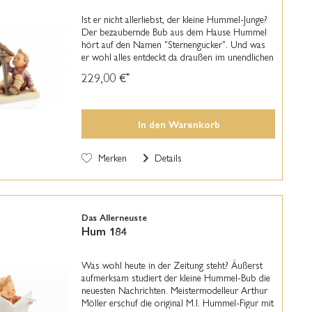
Ist er nicht allerliebst, der kleine Hummel-Junge?
Der bezaubernde Bub aus dem Hause Hummel
hört auf den Namen "Sternengucker". Und was
er wohl alles entdeckt da draußen im unendlichen
Weltall? Meistermodelleur Arthur Möller erschuf
229,00 €
*
die...
In den
Warenkorb
Merken
Details
Das Allerneuste
Hum 184
Was wohl heute in der Zeitung steht? Äußerst
aufmerksam studiert der kleine Hummel-Bub die
neuesten Nachrichten. Meistermodelleur Arthur
Möller erschuf die original M.I. Hummel-Figur mit