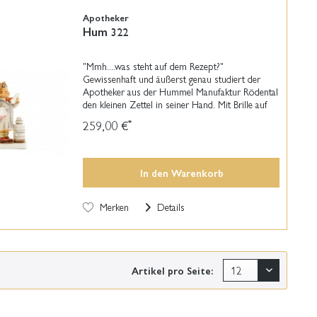
Apotheker
Hum 322
"Mmh....was steht auf dem Rezept?"
Gewissenhaft und äußerst genau studiert der
Apotheker aus der Hummel Manufaktur Rödental
den kleinen Zettel in seiner Hand. Mit Brille auf
dem Kopf und Stift hinter dem Ohr macht sich
259,00 €
*
die original M.I....
In den
Warenkorb
Merken
Details
Artikel pro Seite: