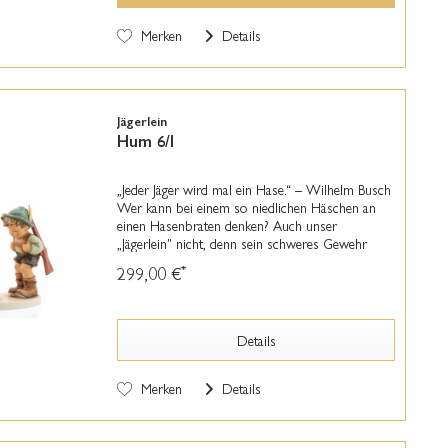
Merken
Details
Jägerlein
Hum 6/I
„Jeder Jäger wird mal ein Hase.“ – Wilhelm Busch
Wer kann bei einem so niedlichen Häschen an
einen Hasenbraten denken? Auch unser
„Jägerlein" nicht, denn sein schweres Gewehr
behält er auf dem Rücken. Der kleine Hase
299,00 €
*
jedenfalls ist froh,...
Details
Merken
Details