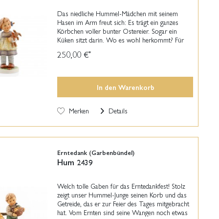
Das niedliche Hummel-Mädchen mit seinem
Hasen im Arm freut sich: Es trägt ein ganzes
Körbchen voller bunter Ostereier. Sogar ein
Küken sitzt darin. Wo es wohl herkommt? Für
viele ist Ostern neben Weihnachten eine der
250,00 €
*
schönsten Zeiten im...
In den
Warenkorb
Merken
Details
Erntedank (Garbenbündel)
Hum 2439
Welch tolle Gaben für das Erntedankfest! Stolz
zeigt unser Hummel-Junge seinen Korb und das
Getreide, das er zur Feier des Tages mitgebracht
hat. Vom Ernten sind seine Wangen noch etwas