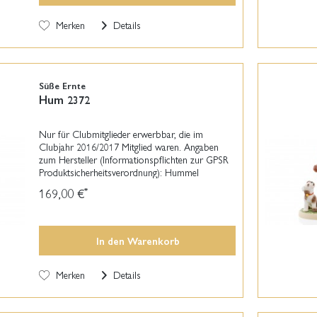
Merken
Details
Süße Ernte
Hum 2372
Nur für Clubmitglieder erwerbbar, die im
Clubjahr 2016/2017 Mitglied waren. Angaben
zum Hersteller (Informationspflichten zur GPSR
Produktsicherheitsverordnung): Hummel
Manufaktur GmbH Coburger Straße 7 96471
169,00 €
*
Rödental +49 (0) 800 866 11...
In den
Warenkorb
Merken
Details