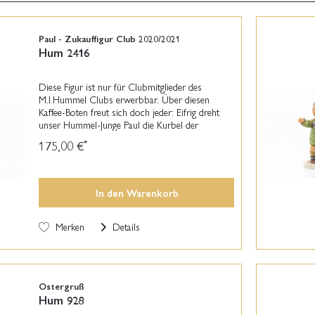
Paul - Zukauffigur Club 2020/2021
Hum 2416
Diese Figur ist nur für Clubmitglieder des
M.I.Hummel Clubs erwerbbar. Über diesen
Kaffee-Boten freut sich doch jeder: Eifrig dreht
unser Hummel-Junge Paul die Kurbel der
Kaffeemühle, wie sie früher in fast jedem
175,00 €
*
Haushalt zu finden war....
In den
Warenkorb
Merken
Details
Ostergruß
Hum 928