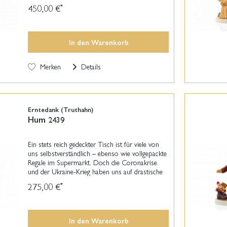
Augen bestaunt esden Adventskranz, auf dem
450,00 €
*
zwei...
In den
Warenkorb
Merken
Details
Erntedank (Truthahn)
Hum 2439
Ein stets reich gedeckter Tisch ist für viele von
uns selbstverständlich – ebenso wie vollgepackte
Regale im Supermarkt. Doch die Coronakrise
und der Ukraine-Krieg haben uns auf drastische
Weise gelehrt, wie abhängig wir voneinander
275,00 €
*
und...
In den
Warenkorb