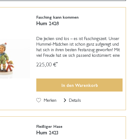
Fasching kann kommen
Hum 2428
Die Jecken sind los – es ist Faschingszeit. Unser
Hummel-Mädchen ist schon ganz aufgeregt und
hat sich in ihren besten Festanzug geworfen! Mit
viel Freude hat sie sich passend kostümiert: eine
große Schleife am Kragen, bunte Knöpfe auf...
225,00 €
*
In den
Warenkorb
Merken
Details
Fleißiger Hase
Hum 2423