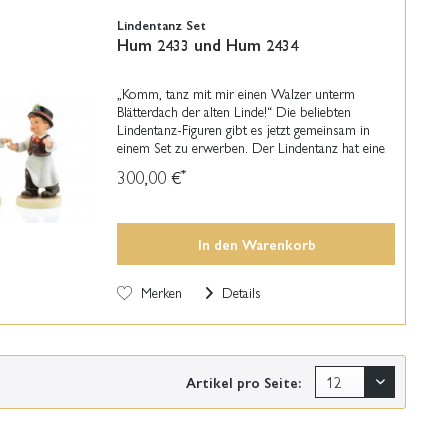
Lindentanz Set
Hum 2433 und Hum 2434
„Komm, tanz mit mir einen Walzer unterm
Blätterdach der alten Linde!“ Die beliebten
Lindentanz-Figuren gibt es jetzt gemeinsam in
einem Set zu erwerben. Der Lindentanz hat eine
lange volkstümliche Tradition: Hierbei formiert
300,00 €
*
sich eine...
In den
Warenkorb
Merken
Details
Artikel pro Seite: