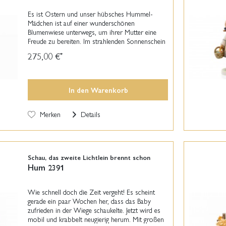
Es ist Ostern und unser hübsches Hummel-
Mädchen ist auf einer wunderschönen
Blumenwiese unterwegs, um ihrer Mutter eine
Freude zu bereiten. Im strahlenden Sonnenschein
spaziert sie durch das saftige Grün und hat ihren
275,00 €
*
Korb mit ihrem...
In den
Warenkorb
Merken
Details
Schau, das zweite Lichtlein brennt schon
Hum 2391
Wie schnell doch die Zeit vergeht! Es scheint
gerade ein paar Wochen her, dass das Baby
zufrieden in der Wiege schaukelte. Jetzt wird es
mobil und krabbelt neugierig herum. Mit großen