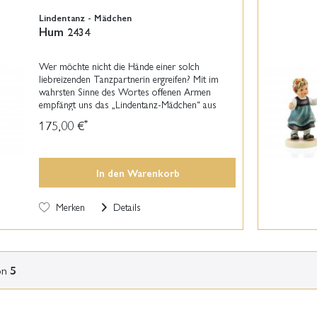
Lindentanz - Mädchen
Hum 2434
Wer möchte nicht die Hände einer solch
liebreizenden Tanzpartnerin ergreifen? Mit im
wahrsten Sinne des Wortes offenen Armen
empfängt uns das „Lindentanz-Mädchen“ aus
unserer Hummel Manufaktur. Für diese Figur
175,00 €
*
wurde Modelleurin Marion...
In den
Warenkorb
Merken
Details
on
5