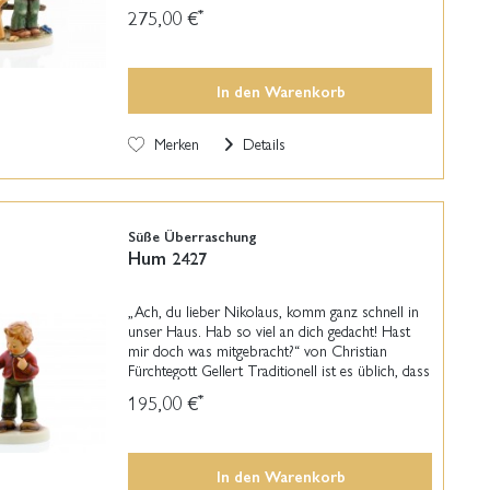
rot und die Haare verstrubbelt. Gut zu erkennen
275,00 €
*
ist...
In den
Warenkorb
Merken
Details
Süße Überraschung
Hum 2427
„Ach, du lieber Nikolaus, komm ganz schnell in
unser Haus. Hab so viel an dich gedacht! Hast
mir doch was mitgebracht?“ von Christian
Fürchtegott Gellert Traditionell ist es üblich, dass
Kinder am Nikolaustag eine Kleinigkeit
195,00 €
*
geschenkt...
In den
Warenkorb