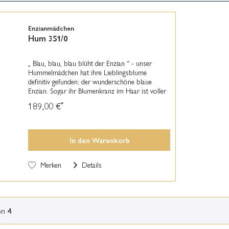
Enzianmädchen
Hum 351/0
„ Blau, blau, blau blüht der Enzian “ - unser
Hummelmädchen hat ihre Lieblingsblume
definitiv gefunden: der wunderschöne blaue
Enzian. Sogar ihr Blumenkranz im Haar ist voller
Enzianblüten und umrandet ihre Stirn. In
189,00 €
*
Gedanken versunken...
In den
Warenkorb
Merken
Details
on
4