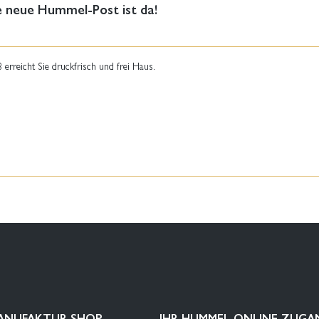
ie neue Hummel-Post ist da!
rreicht Sie druckfrisch und frei Haus.
ANUFAKTUR SHOP
IHR HUMMEL-ONLINE-ZUGA