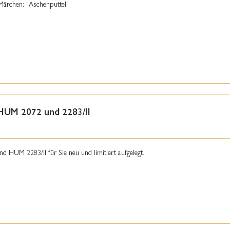
Märchen: "Aschenputtel"
 HUM 2072 und 2283/II
HUM 2283/II für Sie neu und limitiert aufgelegt.