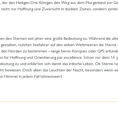
, der den Heiligen Drei Königen den Weg aus dem Morgenland zur Geb
icht nur Hoffnung und Zuversicht in dunklen Zeiten, sondern symbol
hen den Sternen seit jeher eine große Bedeutung zu. Während die alt
 gestalten, nutzten Seefahrer auf den sieben Weltmeeren die Sterne a
bei, den Norden zu bestimmen – lange bevor Kompass oder GPS erfunde
ichen für Hoffnung und Orientierung par excellence: Schon vor dem 16
utung zu und erklärten sich damit das irdische Leben. Ob Sterne tat
 nicht bewiesen. Doch allein das Leuchten der Nacht, besonders wenn 
en Himmel in jedem Fall lohnenswert.