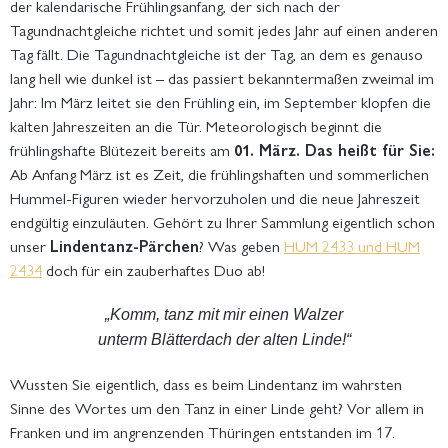
der kalendarische Frühlingsanfang, der sich nach der
Tagundnachtgleiche richtet und somit jedes Jahr auf einen anderen
Tag fällt. Die Tagundnachtgleiche ist der Tag, an dem es genauso
lang hell wie dunkel ist – das passiert bekanntermaßen zweimal im
Jahr: Im März leitet sie den Frühling ein, im September klopfen die
kalten Jahreszeiten an die Tür. Meteorologisch beginnt die
frühlingshafte Blütezeit bereits am
01. März. Das heißt für Sie:
Ab Anfang März ist es Zeit, die frühlingshaften und sommerlichen
Hummel-Figuren wieder hervorzuholen und die neue Jahreszeit
endgültig einzuläuten. Gehört zu Ihrer Sammlung eigentlich schon
unser
Lindentanz-Pärchen
? Was geben
HUM 2433 und HUM
2434
doch für ein zauberhaftes Duo ab!
„Komm, tanz mit mir einen Walzer
unterm Blätterdach der alten Linde!“
Wussten Sie eigentlich, dass es beim Lindentanz im wahrsten
Sinne des Wortes um den Tanz in einer Linde geht? Vor allem in
Franken und im angrenzenden Thüringen entstanden im 17.