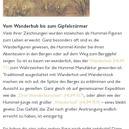
Vom Wanderbub bis zum Gipfelstürmer
Viele ihrer Zeichnungen wurden inzwischen als Hummel-Figuren
zum Leben erweckt. Ganz besonders oft sind es die
Wanderfiguren gewesen, die Hummel-Kinder bei ihren
Abenteuern in den Bergen oder auf dem Weg zum Berggipfel
zeigen. So ist es kaum verwunderlich, dass der
Wanderbub (HUM
11)
zum Wahrzeichen für die Hummel Manufaktur geworden ist.
Traditionell ausgestattet mit Wanderhut und Wanderstock
machen sie sich auf, die Spitze des Berges zu erklimmen und die
Aussicht zu genießen. Ganz gleich ob auf gemeinsamer Expedition
wie die
„Drei Wanderburschen“ (HUM 927)
, oder allein wie der
Hummel-Junge mit großer
„Wanderlust“ (HUM 908)
– eines bleibt
gewiss: Das Gefühl, das Ziel nach großer Anstrengung endlich
erreicht zu haben, ist einzigartig.
Sie haben die eine oder andere Figur noch nicht entdeckt? Dann