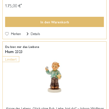
175,00 €
*
In den
Warenkorb
Merken
Details
Du bist mir das Liebste
Hum 2323
Limitiert
„Krone des Lebens, Glück ohne Ruh, Liebe, bist du!“ – Johann Wolfgang