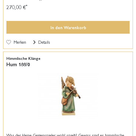
270,00 €
*
In den
Warenkorb
Merken
Details
Himmlische Klänge
Hum 188/0
Was der kleine Geigenspieler wohl spielt? Gewiss sind es himmlische