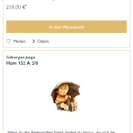
259,00 €
*
In den
Warenkorb
Merken
Details
Geborgen Junge
Hum 152 A 2/0
„Wenn du den Regenwolken folgst, findest du heraus, wo sich die